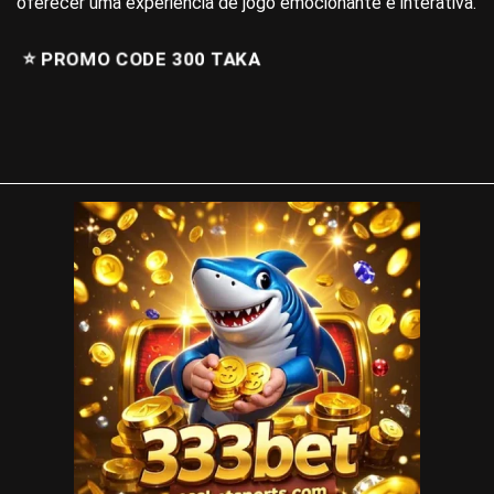
oferecer uma experiência de jogo emocionante e interativa.
⭐️ PROMO CODE 300 TAKA