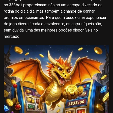
no 333bet proporcionam não só um escape divertido da
rotina do dia a dia, mas também a chance de ganhar
prêmios emocionantes. Para quem busca uma experiência
de jogo diversificada e envolvente, os caça-níqueis são,
sem dúvida, uma das melhores opções disponíveis no
mercado.