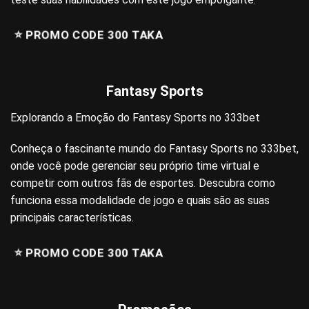
⭐️ PROMO CODE 300 TAKA
Fantasy Sports
Explorando a Emoção do Fantasy Sports no 333bet
Conheça o fascinante mundo do Fantasy Sports no 333bet,
onde você pode gerenciar seu próprio time virtual e
competir com outros fãs de esportes. Descubra como
funciona essa modalidade de jogo e quais são as suas
principais características.
⭐️ PROMO CODE 300 TAKA